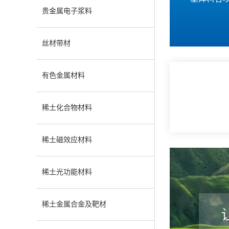
贵金属电子浆料
丝材带材
有色金属材料
稀土化合物材料
稀土磁效应材料
稀土光功能材料
稀土金属合金及靶材