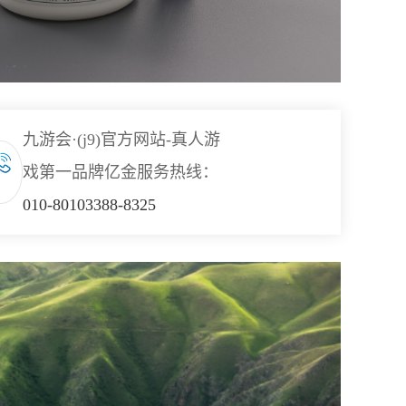
九游会·(j9)官方网站-真人游
戏第一品牌亿金服务热线：
010-80103388-8325