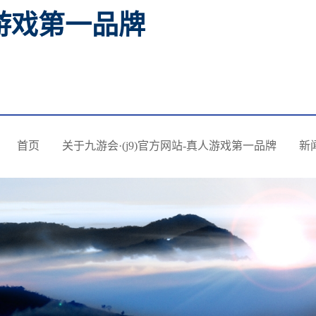
人游戏第一品牌
企
首页
关于九游会·(j9)官方网站-真人游戏第一品牌
新
(j9)官方网站-真人游戏第一
(j9)官方网站-真人游戏第一品牌新材料股份有限公司
称“九游会·(j9)官方网站-真人游戏第一品牌新材”），
启动“赋能·向未来”青年人
管
公司新闻
游会·(j9)官方网站-真人游戏第一品牌半导体材料股份有
计划
成
，是由北京有色金属研究总院独家发起，以募集方式设
落实中国九游会·(j9)官
份有限公司，于1999年3月成立并在上海证券交易所挂牌
真人游戏第一品牌党委人才工作
游会·(j9)官方网站-真人游戏第一品牌新材注册资本
·(j9)官方网站-真
5.3332万元，注册地址北京市海淀区北三环中路43号。
一品牌新材科技与人才工作会有
不断强化青年人才能力培养与素
稀土化合物材料
多]
[了解更多]