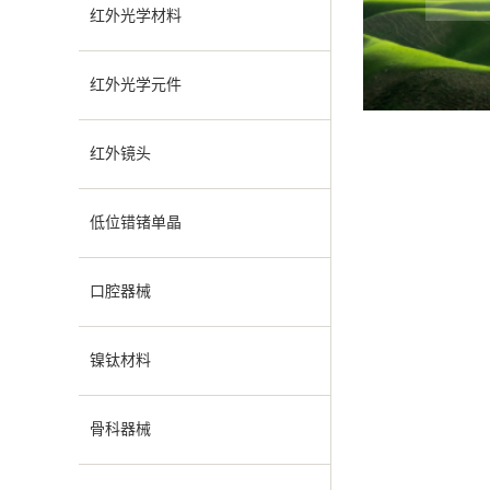
红外光学材料
红外光学元件
红外镜头
低位错锗单晶
口腔器械
镍钛材料
骨科器械