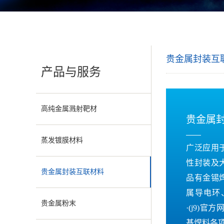
贵金属封装互
产品与服务
高纯金属溅射靶材
贵金属
蒸发镀膜材料
广泛应用
性封装及
贵金属封装互联材料
品有金锡
属导电环
贵金属粉末
·(j9)
基焊料各