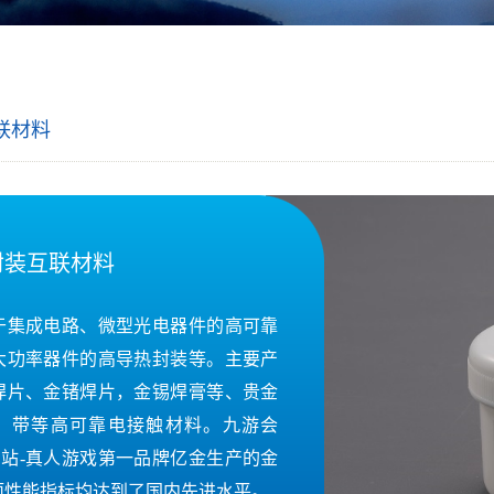
联材料
封装互联材料
于集成电路、微型光电器件的高可靠
大功率器件的高导热封装等。主要产
焊片、金锗焊片，金锡焊膏等、贵金
、带等高可靠电接触材料。九游会
官方网站-真人游戏第一品牌亿金生产的金
项性能指标均达到了国内先进水平。