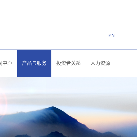
EN
业概况
企业文化
九游会·(j9)官方网站-真人游戏第一品牌新材举办2026年“一‘乒’...
闻中心
产品与服务
投资者关系
人力资源
理团队
组织架构
奋楫“十五五”开局 实干首季“...
员企业
九游会·(j9)官方网站-真人游戏第一品牌新材召开2026年度“最美劳...
九游会·(j9)官方网站-真人游戏第一品牌新材召开风控合规体系管理...
学雷锋践初心 聚青春担使命——...
红外光学材料