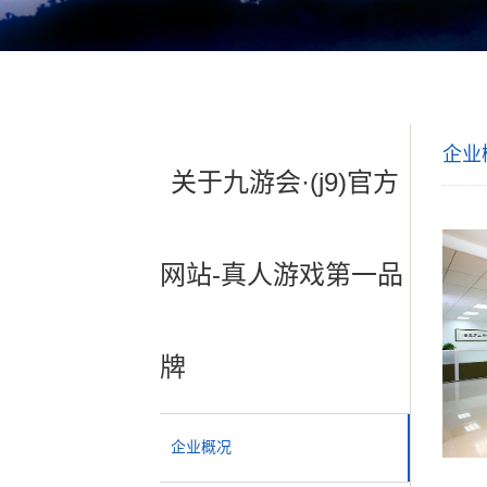
企业
关于九游会·(j9)官方
网站-真人游戏第一品
牌
企业概况